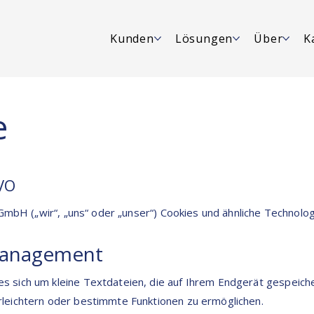
Kunden
Lösungen
Über
K
e
VO
s GmbH („wir“, „uns“ oder „unser“) Cookies und ähnliche Technol
management
s sich um kleine Textdateien, die auf Ihrem Endgerät gespeich
rleichtern oder bestimmte Funktionen zu ermöglichen.