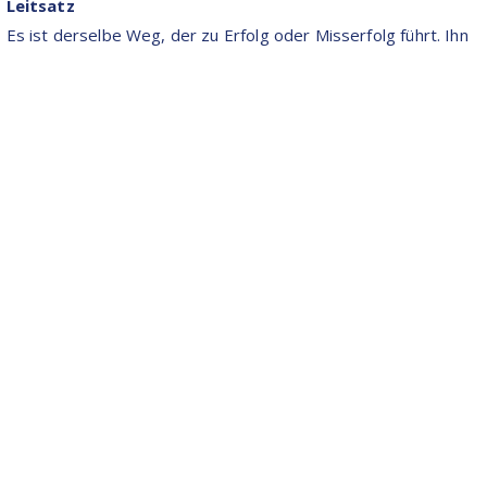
Leitsatz
Es ist derselbe Weg, der zu Erfolg oder Misserfolg führt. Ihn
nicht zu gehen verhindert beides.
Impressum
Datenschutz
Cookies
Linkedin
Instagram
1230 Wien