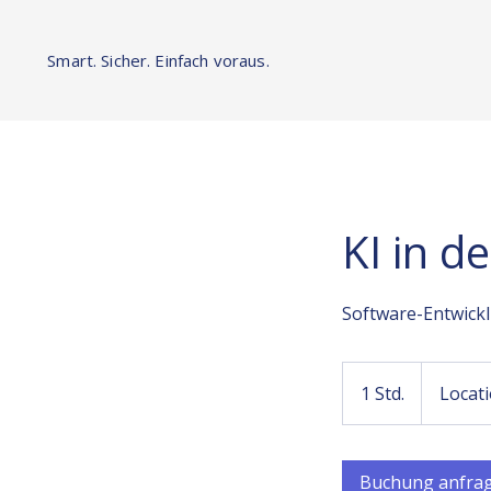
Smart. Sicher. Einfach voraus.
KI in d
Software-Entwickl
1 Std.
1
Locati
S
t
d
Buchung anfra