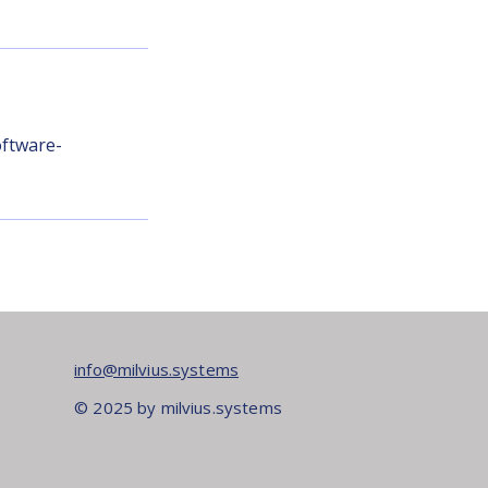
oftware-
info@milvius.systems
© 2025 by milvius.systems