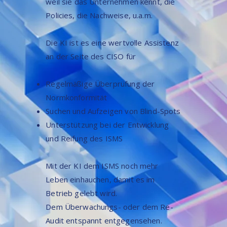
weil sie das Unternehmen kennt, die
Policies, die Nachweise, u.a.m.
Die KI ist es eine wertvolle Assistenz
an der Seite des CISO für
Regelmäßige Überprüfung der
Normkonformität
Suchen und Aufzeigen von Blind-Spots
Unterstützung bei der Entwicklung
und Reifung des ISMS
Mit der KI dem ISMS noch mehr
Leben einhauchen, damit es im
Betrieb gelebt wird.
Dem Überwachungs- oder dem Re-
Audit entspannt entgegensehen.